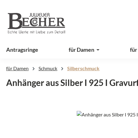
 Hauptinhalt springen
Zur Suche springen
Zur Hauptnavigation springen
Antragsringe
für Damen
für
für Damen
Schmuck
Silberschmuck
Anhänger aus Silber I 925 I Gravur
Bildergalerie überspringen