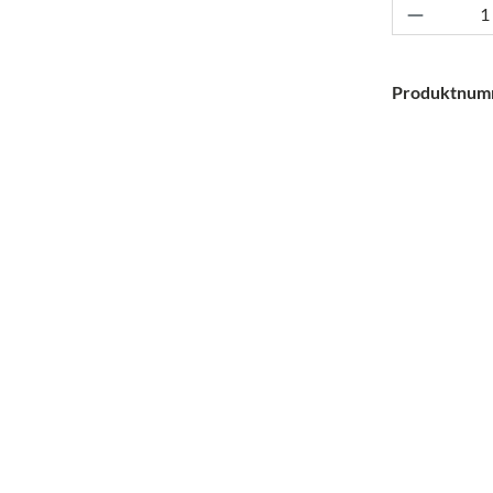
Produkt 
Produktnum