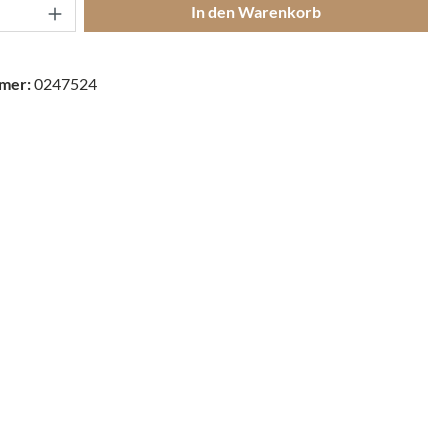
Anzahl: Gib den gewünschten Wert ein oder
In den Warenkorb
mer:
0247524