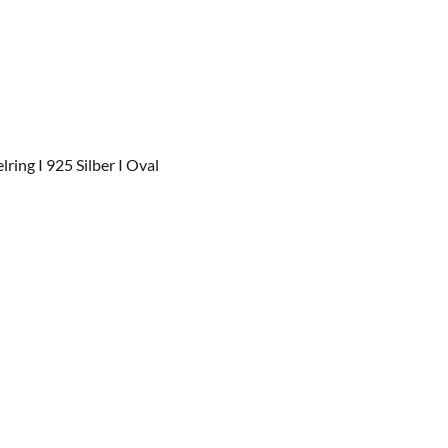
lring I 925 Silber I Oval
r Preis: