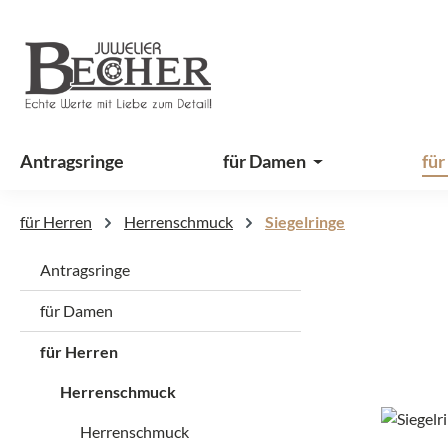
 Hauptinhalt springen
Zur Suche springen
Zur Hauptnavigation springen
Antragsringe
für Damen
für
für Herren
Herrenschmuck
Siegelringe
Antragsringe
für Damen
für Herren
Herrenschmuck
Herrenschmuck