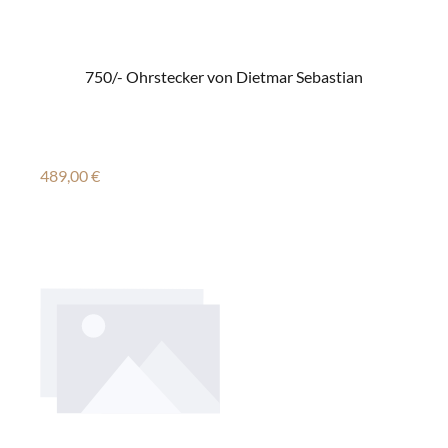
750/- Ohrstecker von Dietmar Sebastian
Regulärer Preis:
489,00 €