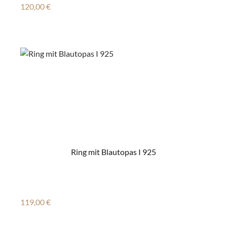
Regulärer Preis:
120,00 €
Ring mit Blautopas I 925
Regulärer Preis:
119,00 €