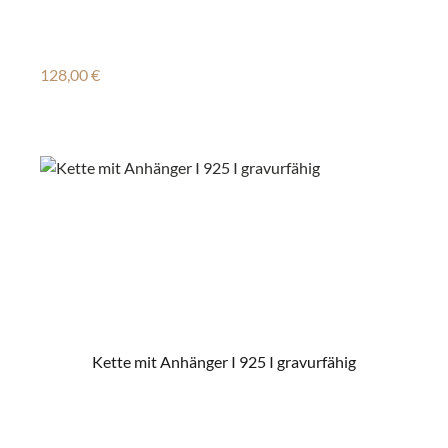
Regulärer Preis:
128,00 €
Kette mit Anhänger I 925 I gravurfähig