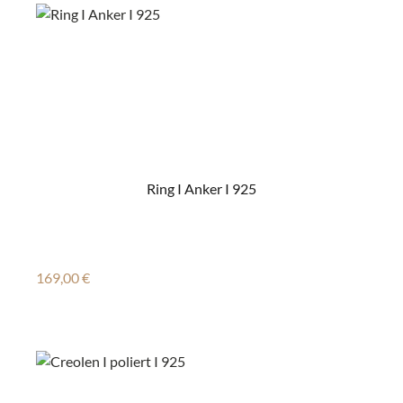
Ring I Anker I 925
Regulärer Preis:
169,00 €