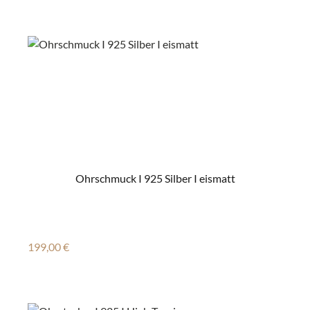
Ohrschmuck I 925 Silber I eismatt
Regulärer Preis:
199,00 €