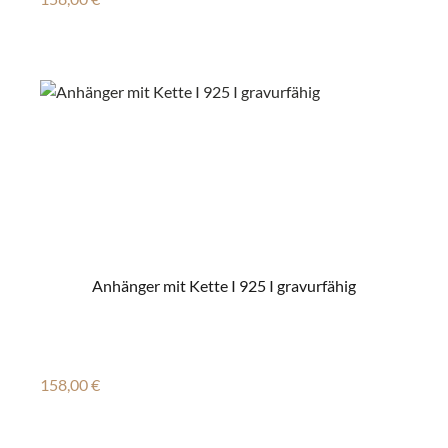
Anhänger mit Kette I 925 I gravurfähig
Regulärer Preis:
158,00 €