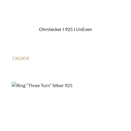
Ohrstecker I 925 I UnEven
Regulärer Preis:
138,00 €