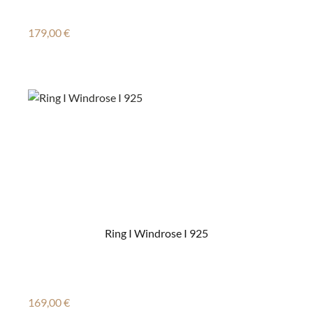
Regulärer Preis:
179,00 €
Ring I Windrose I 925
Regulärer Preis:
169,00 €