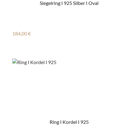
Siegelring I 925 Silber I Oval
Regulärer Preis:
184,00 €
Ring I Kordel I 925