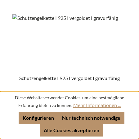
Schutzengelkette I 925 I vergoldet I gravurfähig
Diese Website verwendet Cookies, um eine bestmögliche
Mehr Informationen ...
Erfahrung bieten zu können.
Regulärer Preis:
99,00 €
Konfigurieren
Nur technisch notwendige
Alle Cookies akzeptieren