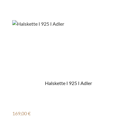
Halskette I 925 I Adler
Regulärer Preis:
169,00 €