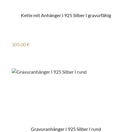
Kette mit Anhänger I 925 Silber I gravurfähig
Regulärer Preis:
105,00 €
Gravuranhänger I 925 Silber I rund