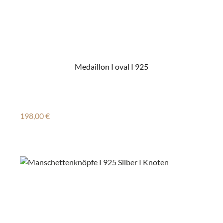
Medaillon I oval I 925
Regulärer Preis:
198,00 €