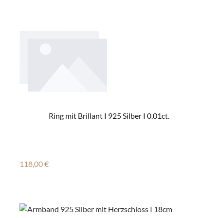
Ring mit Brillant I 925 Silber I 0.01ct.
Regulärer Preis:
118,00 €