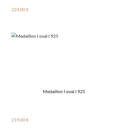
Regulärer Preis:
224,00 €
Medaillon I oval I 925
Regulärer Preis:
219,00 €