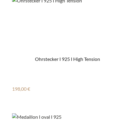
Ohrstecker I 925 I High Tension
Regulärer Preis:
198,00 €