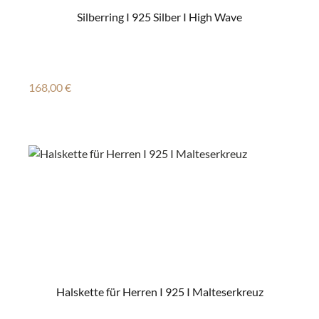
Silberring I 925 Silber I High Wave
Regulärer Preis:
168,00 €
Halskette für Herren I 925 I Malteserkreuz