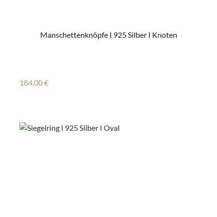
Manschettenknöpfe I 925 Silber I Knoten
Regulärer Preis:
184,00 €