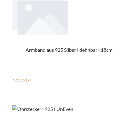
Armband aus 925 Silber I dehnbar I 18cm
Regulärer Preis:
142,00 €