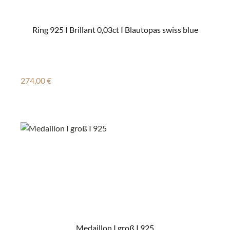
Ring 925 I Brillant 0,03ct I Blautopas swiss blue
Regulärer Preis:
274,00 €
Medaillon I groß I 925