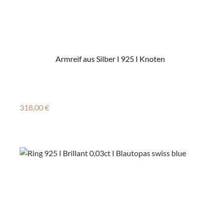
Armreif aus Silber I 925 I Knoten
Regulärer Preis:
318,00 €