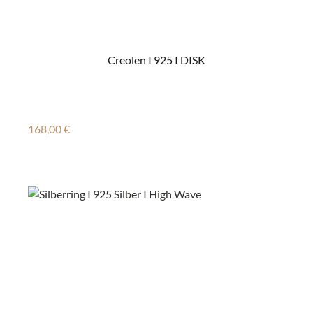
Creolen I 925 I DISK
Regulärer Preis:
168,00 €