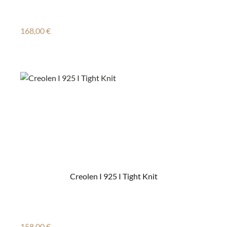
Regulärer Preis:
168,00 €
Creolen I 925 I Tight Knit
Regulärer Preis:
158,00 €