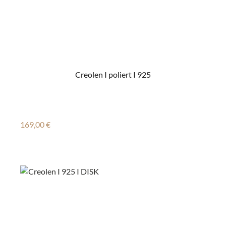
Creolen I poliert I 925
Regulärer Preis:
169,00 €