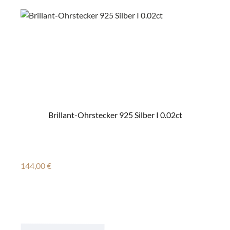
Brillant-Ohrstecker 925 Silber I 0.02ct
Regulärer Preis:
144,00 €