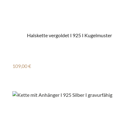
Halskette vergoldet I 925 I Kugelmuster
Regulärer Preis:
109,00 €