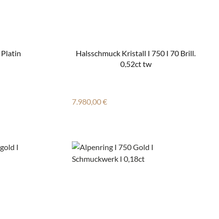
ant Platin
Halsschmuck Kristall I 750 I 70 Brill.
0,52ct tw
Regulärer Preis:
7.980,00 €