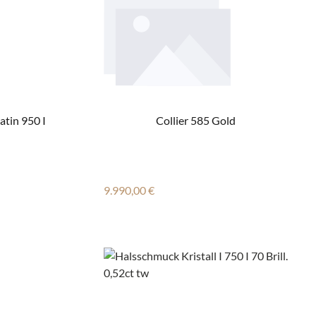
latin 950 I
Collier 585 Gold
Regulärer Preis:
9.990,00 €