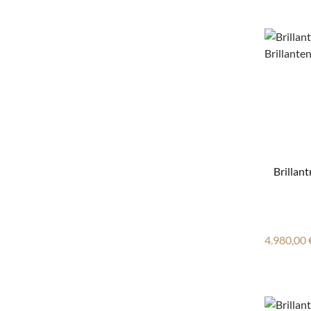
Brillant
Reguläre
4.980,00 