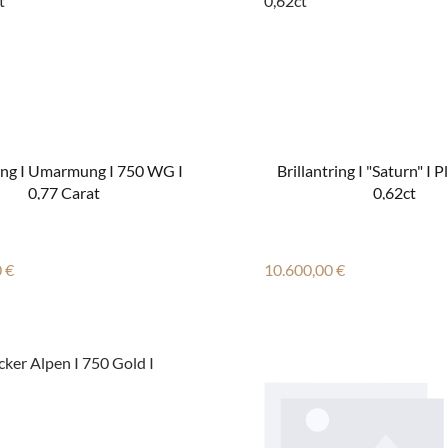
ring I Umarmung I 750 WG I
Brillantring I "Saturn" I P
0,77 Carat
0,62ct
r Preis:
Regulärer Preis:
 €
10.600,00 €