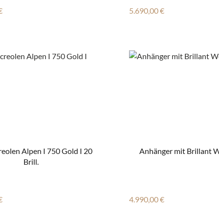
r Preis:
Regulärer Preis:
€
5.690,00 €
reolen Alpen I 750 Gold I 20
Anhänger mit Brillant 
Brill.
r Preis:
Regulärer Preis:
€
4.990,00 €