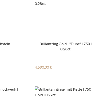
rbstein
Brillantring Gold I "Dune" I 750 I
0,28ct.
Regulärer Preis:
4.690,00 €