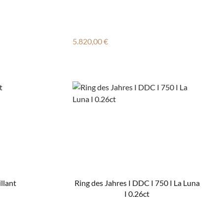
Regulärer Preis:
5.820,00 €
llant
Ring des Jahres I DDC I 750 I La Luna
I 0.26ct