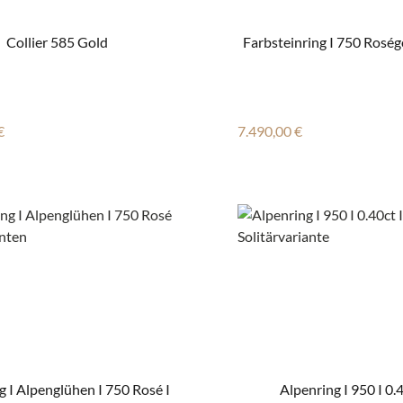
Collier 585 Gold
r Preis:
Regulärer Preis:
€
7.490,00 €
g I Alpenglühen I 750 Rosé I
Alpenring I 950 I 0.4