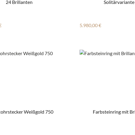
24 Brillanten
Solitärvariante
r Preis:
Regulärer Preis:
€
5.980,00 €
ntohrstecker Weißgold 750
Farbsteinring mit Bri