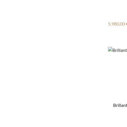
Reguläre
5.980,00 
Brilla