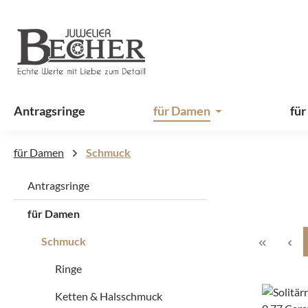
 Hauptinhalt springen
Zur Suche springen
Zur Hauptnavigation springen
Antragsringe
für Damen
für
für Damen
Schmuck
Antragsringe
für Damen
Schmuck
Ringe
Ketten & Halsschmuck