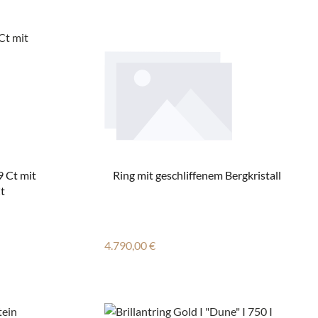
9 Ct mit
Ring mit geschliffenem Bergkristall
Ct
Regulärer Preis:
4.790,00 €