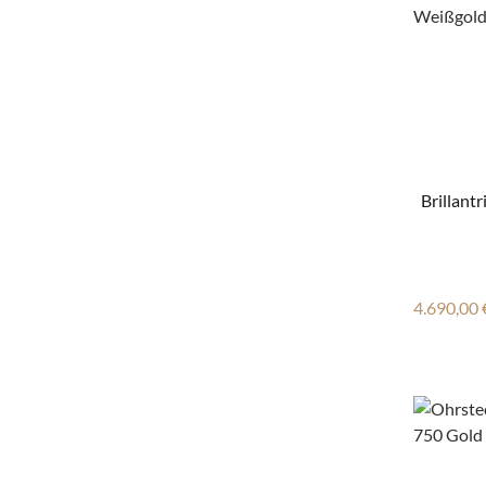
Brillant
Reguläre
4.690,00 