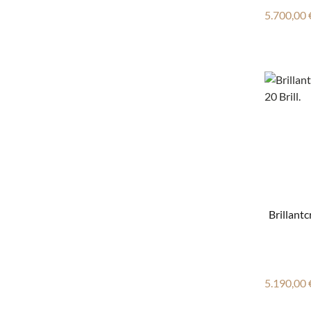
Reguläre
5.700,00 
Brillantc
Reguläre
5.190,00 