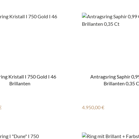
ring Kristall I 750 Gold I 46
Antragsring Saphir 0,9
Brillanten
Brillanten 0,35 
r Preis:
Regulärer Preis:
€
4.950,00 €