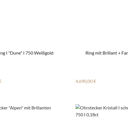
ring I "Dune" I 750 Weißgold
Ring mit Brillant + Fa
r Preis:
Regulärer Preis:
€
4.690,00 €