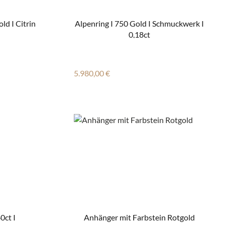
Farbsteinring I 750 Roségold I Citrin
Alpenring I 750 Gold I Schmuckwerk I
0,18ct
Regulärer Preis:
5.980,00 €
0ct I
Anhänger mit Farbstein Rotgold