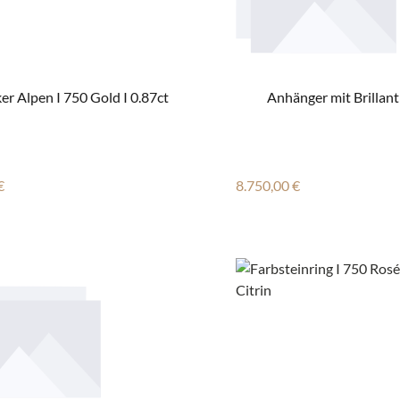
er Alpen I 750 Gold I 0.87ct
Anhänger mit Brill
r Preis:
Regulärer Preis:
€
8.750,00 €