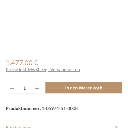
1.477,00 €
Regulärer Preis:
Preise inkl. MwSt. zzgl. Versandkosten
Produkt Anzahl: Gib den gewünschten Wert ei
In den Warenkorb
Produktnummer:
1-05974-51-0008
Beschreibung