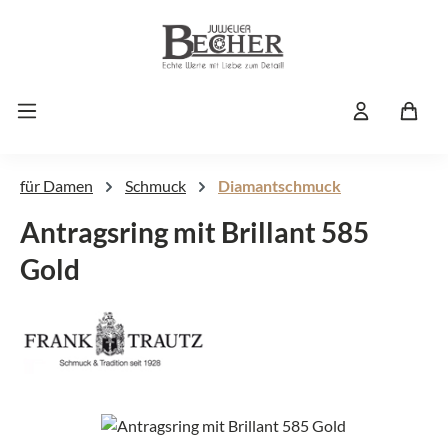
Zum Hauptinhalt springen
für Damen
Schmuck
Diamantschmuck
Antragsring mit Brillant 585
Gold
Bildergalerie überspringen