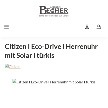
Zum Hauptinhalt springen
Citizen I Eco-Drive I Herrenuhr
mit Solar I türkis
Bildergalerie überspringen