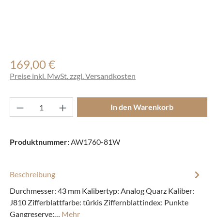
169,00 €
Regulärer Preis:
Preise inkl. MwSt. zzgl. Versandkosten
Produkt Anzahl: Gib den gewünschten Wert ei
In den Warenkorb
Produktnummer:
AW1760-81W
Beschreibung
Durchmesser: 43 mm Kalibertyp: Analog Quarz Kaliber:
J810 Zifferblattfarbe: türkis Ziffernblattindex: Punkte
Gangreserve:…
Mehr