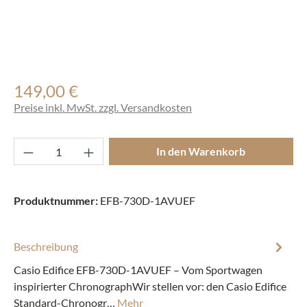
149,00 €
Regulärer Preis:
Preise inkl. MwSt. zzgl. Versandkosten
Produkt Anzahl: Gib den gewünschten Wert ei
In den Warenkorb
Produktnummer:
EFB-730D-1AVUEF
Beschreibung
Casio Edifice EFB-730D-1AVUEF – Vom Sportwagen
inspirierter ChronographWir stellen vor: den Casio Edifice
Standard-Chronogr…
Mehr