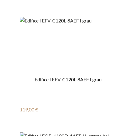
Edifice I EFV-C120L-8AEF I grau
Regulärer Preis:
119,00 €