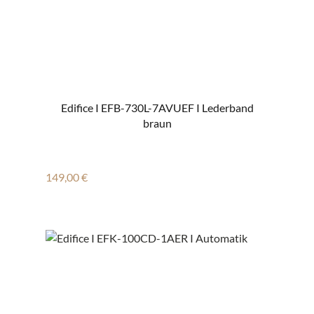
Edifice I EFB-730L-7AVUEF I Lederband
braun
Regulärer Preis:
149,00 €