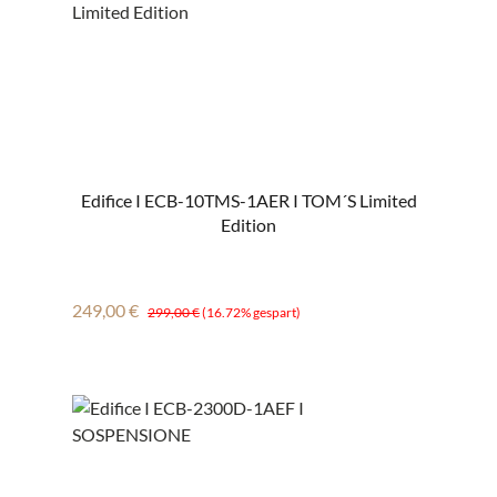
Edifice I ECB-10TMS-1AER I TOM´S Limited
Edition
Verkaufspreis:
Regulärer Preis:
249,00 €
299,00 €
(16.72% gespart)