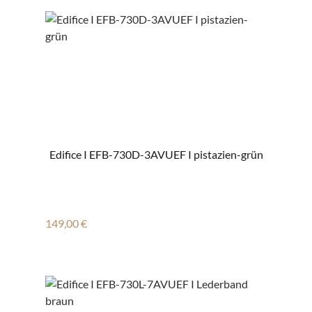
Edifice I EFB-730D-3AVUEF I pistazien-grün
Regulärer Preis:
149,00 €