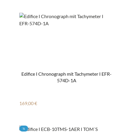
Edifice I Chronograph mit Tachymeter I EFR-
574D-1A
Regulärer Preis:
169,00 €
RABATT
%