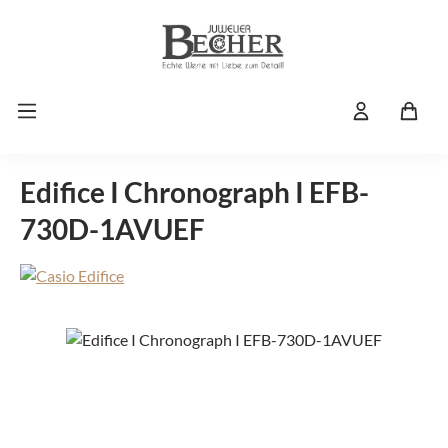
Zum Hauptinhalt springen
Edifice I Chronograph I EFB-
730D-1AVUEF
Bildergalerie überspringen