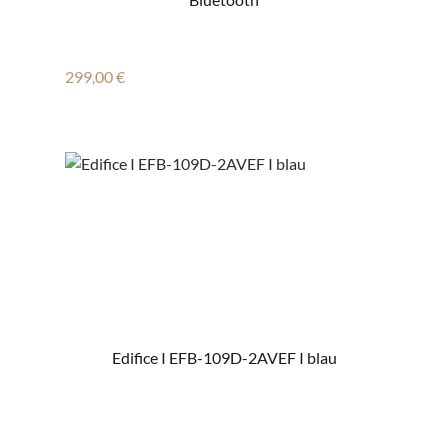
Regulärer Preis:
299,00 €
Edifice I EFB-109D-2AVEF I blau