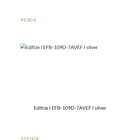
Regulärer Preis:
99,90 €
Edifcie I EFB-109D-7AVEF I silver
Regulärer Preis:
129,00 €