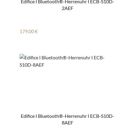
Edifice I Bluetooth®-Herrenuhr I ECB-S10D-
2AEF
Regulärer Preis:
179,00 €
Edifice I Bluetooth®-Herrenuhr I ECB-S10D-
8AEF