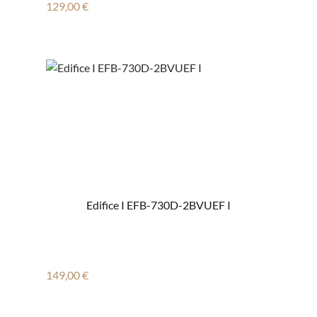
Regulärer Preis:
129,00 €
Edifice I EFB-730D-2BVUEF I
Regulärer Preis:
149,00 €