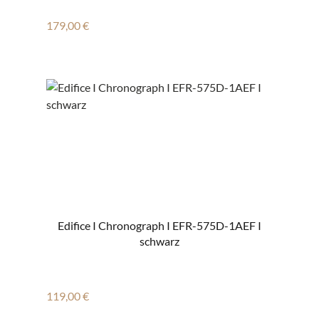
Regulärer Preis:
179,00 €
Edifice I Chronograph I EFR-575D-1AEF I
schwarz
Regulärer Preis:
119,00 €