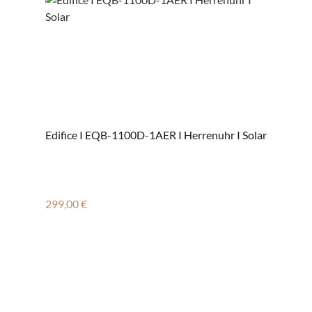
Edifice I EQB-1100D-1AER I Herrenuhr I Solar
Regulärer Preis:
299,00 €