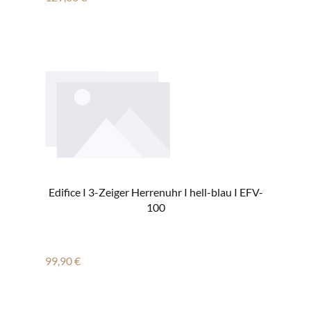
Edifice I 3-Zeiger Herrenuhr I hell-blau I EFV-
100
Regulärer Preis:
99,90 €