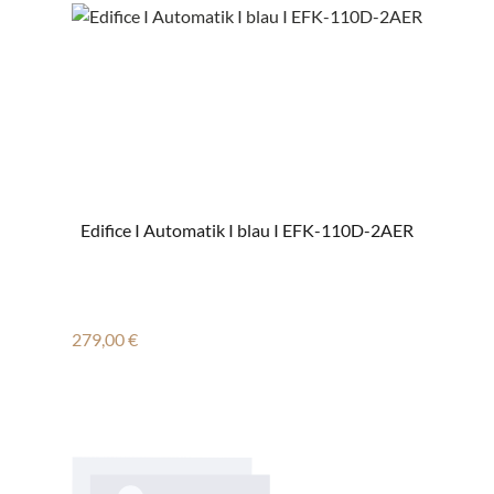
Edifice I Automatik I blau I EFK-110D-2AER
Regulärer Preis:
279,00 €