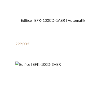
Edifice I EFK-100CD-1AER I Automatik
Regulärer Preis:
299,00 €