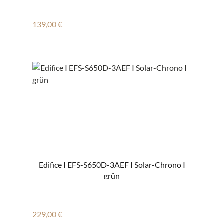
Regulärer Preis:
139,00 €
Edifice I EFS-S650D-3AEF I Solar-Chrono I
grün
Regulärer Preis:
229,00 €