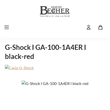
Zum Hauptinhalt springen
G-Shock I GA-100-1A4ER I
black-red
Bildergalerie überspringen