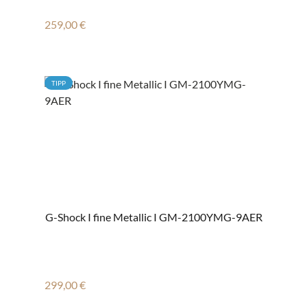
Regulärer Preis:
259,00 €
TIPP
G-Shock I fine Metallic I GM-2100YMG-9AER
Regulärer Preis:
299,00 €