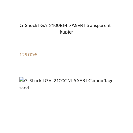
G-Shock I GA-2100BM-7A5ER I transparent -
kupfer
Regulärer Preis:
129,00 €