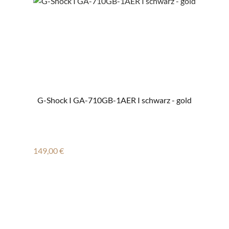
G-Shock I GA-710GB-1AER I schwarz - gold
Regulärer Preis:
149,00 €