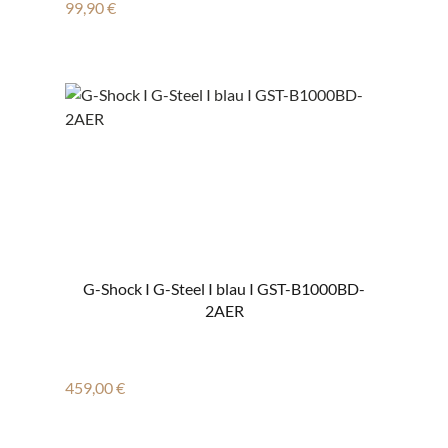
Regulärer Preis:
99,90 €
G-Shock I G-Steel I blau I GST-B1000BD-
2AER
Regulärer Preis:
459,00 €