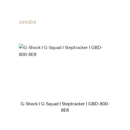
Regulärer Preis:
149,00 €
G-Shock I G-Squad I Steptracker I GBD-800-
8ER