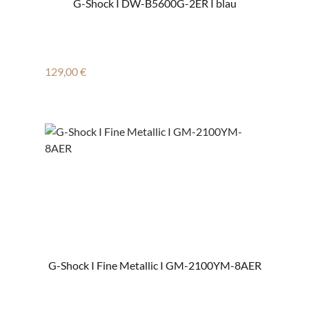
G-Shock I DW-B5600G-2ER I blau
Regulärer Preis:
129,00 €
G-Shock I Fine Metallic I GM-2100YM-8AER