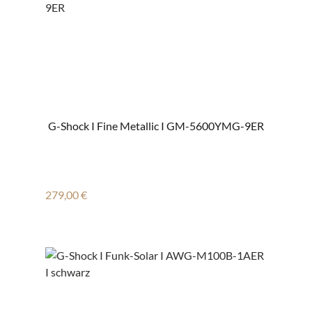
G-Shock I Fine Metallic I GM-5600YMG-9ER
Regulärer Preis:
279,00 €