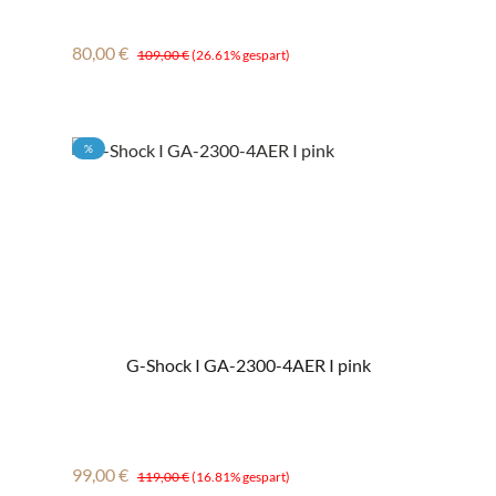
Verkaufspreis:
Regulärer Preis:
80,00 €
109,00 €
(26.61% gespart)
RABATT
%
G-Shock I GA-2300-4AER I pink
Verkaufspreis:
Regulärer Preis:
99,00 €
119,00 €
(16.81% gespart)