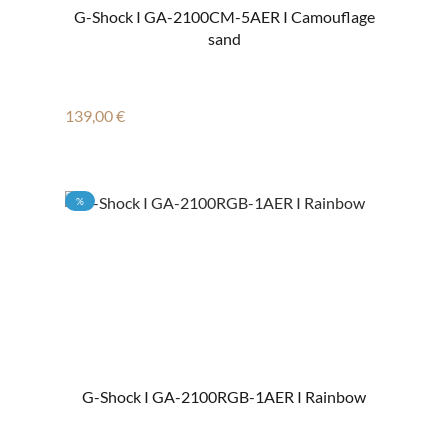
G-Shock I GA-2100CM-5AER I Camouflage
sand
Regulärer Preis:
139,00 €
RABATT
%
G-Shock I GA-2100RGB-1AER I Rainbow