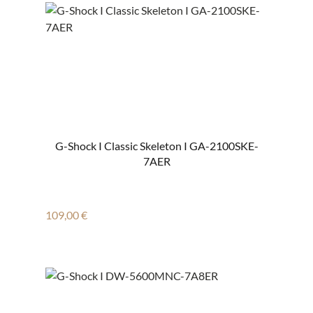
G-Shock I Classic Skeleton I GA-2100SKE-
7AER
Regulärer Preis:
109,00 €