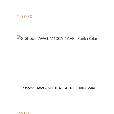
Regulärer Preis:
119,00 €
G-Shock I AWG-M100A-1AER I Funk+Solar
Regulärer Preis:
159,00 €