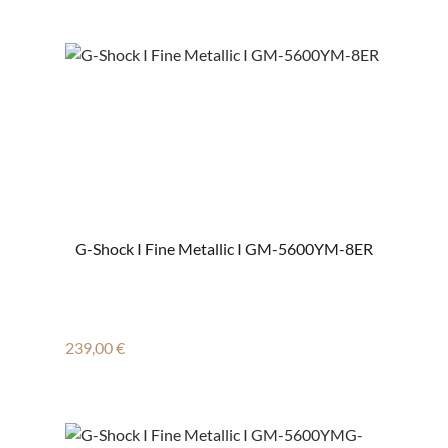
G-Shock I Fine Metallic I GM-5600YM-8ER
Regulärer Preis:
239,00 €