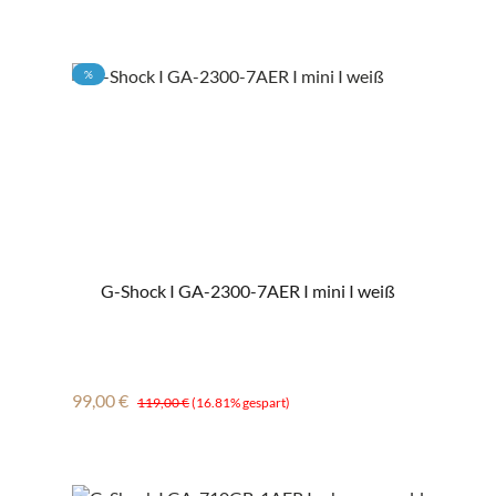
RABATT
%
G-Shock I GA-2300-7AER I mini I weiß
Verkaufspreis:
Regulärer Preis:
99,00 €
119,00 €
(16.81% gespart)