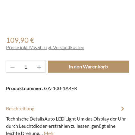
109,90 €
Regulärer Preis:
Preise inkl. MwSt. zzgl. Versandkosten
Produkt Anzahl: Gib den gewünschten Wert ei
In den Warenkorb
Produktnummer:
GA-100-1A4ER
Beschreibung
Technische DetailsAuto LED Light Um das Display der Uhr
durch Leuchtdioden erstrahlen zu lassen, genügt eine
leichte Drehung…
Mehr