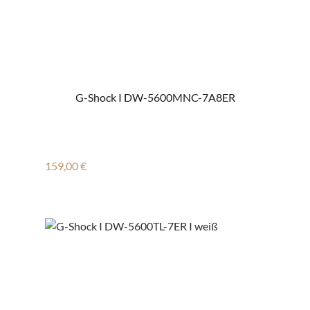
G-Shock I DW-5600MNC-7A8ER
Regulärer Preis:
159,00 €