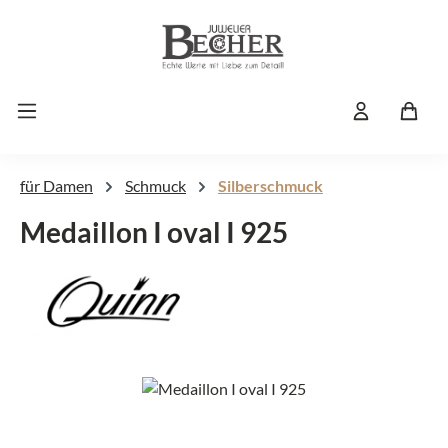
Zum Hauptinhalt springen
für Damen
Schmuck
Silberschmuck
Medaillon I oval I 925
Bildergalerie überspringen