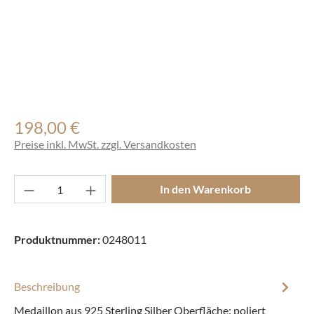
198,00 €
Regulärer Preis:
Preise inkl. MwSt. zzgl. Versandkosten
Produkt Anzahl: Gib den gewünschten Wert ei
In den Warenkorb
Produktnummer:
0248011
Beschreibung
Medaillon aus 925 Sterling Silber Oberfläche: poliert