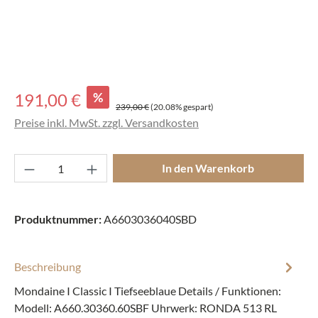
Verkaufspreis:
191,00 €
%
Regulärer Preis:
239,00 €
(20.08% gespart)
Preise inkl. MwSt. zzgl. Versandkosten
Produkt Anzahl: Gib den gewünschten Wert ei
In den Warenkorb
Produktnummer:
A6603036040SBD
Beschreibung
Mondaine I Classic I Tiefseeblaue Details / Funktionen:
Modell: A660.30360.60SBF Uhrwerk: RONDA 513 RL