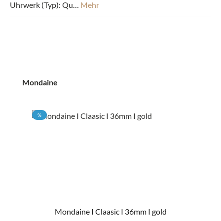
Uhrwerk (Typ): Qu…
Mehr
Produktgalerie überspringen
Mondaine
RABATT
%
Mondaine I Claasic I 36mm I gold