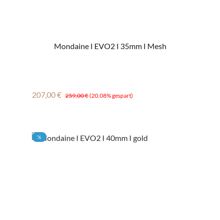
Mondaine I EVO2 I 35mm I Mesh
Verkaufspreis:
Regulärer Preis:
207,00 €
259,00 €
(20.08% gespart)
RABATT
%