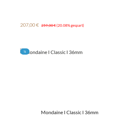
Verkaufspreis:
Regulärer Preis:
207,00 €
259,00 €
(20.08% gespart)
RABATT
%
Mondaine I Classic I 36mm