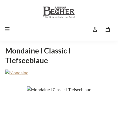
Zum Hauptinhalt springen
Mondaine I Classic I
Tiefseeblaue
Bildergalerie überspringen