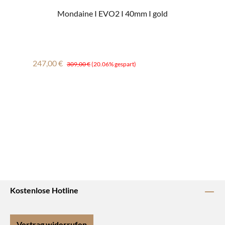
Mondaine I EVO2 I 40mm I gold
Verkaufspreis:
Regulärer Preis:
247,00 €
309,00 €
(20.06% gespart)
Kostenlose Hotline
Vertrag widerrufen