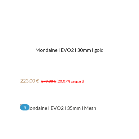
Mondaine I EVO2 I 30mm I gold
Verkaufspreis:
Regulärer Preis:
223,00 €
279,00 €
(20.07% gespart)
RABATT
%