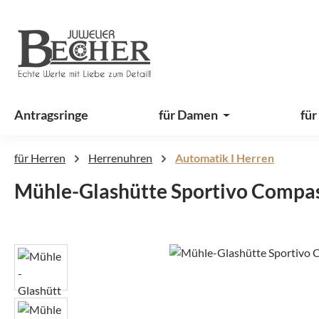
 Hauptinhalt springen
Zur Suche springen
Zur Hauptnavigation springen
Antragsringe
für Damen
für
für Herren
Herrenuhren
Automatik I Herren
Mühle-Glashütte Sportivo Compas
Bildergalerie überspringen