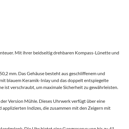
teuer. Mit ihrer beidseitig drehbaren Kompass-Lünette und
50,2 mm. Das Gehäuse besteht aus geschliffenem und
e mit blauem Keramik-Inlay und das doppelt entspiegelte
ne ist verschraubt, um maximale Sicherheit zu gewährleisten.
der Version Mühle. Dieses Uhrwerk verfügt über eine
d applizierten Indizes, die zusammen mit den Zeigern mit
andgelenk. Die Uhr bietet eine Gangreserve von bis zu 41