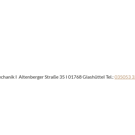
anik I Altenberger Straße 35 I 01768 GlashütteI Tel.:
035053 3