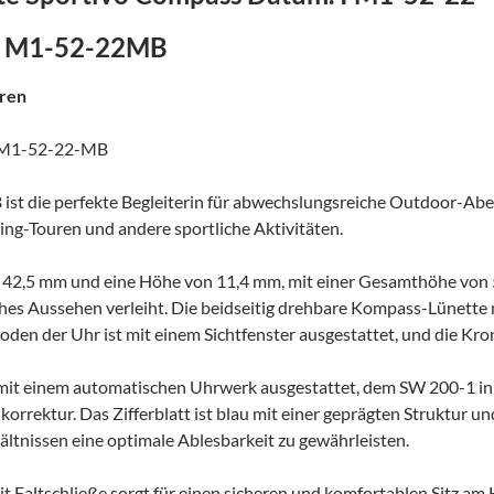
 I M1-52-22MB
rren
m M1-52-22-MB
 die perfekte Begleiterin für abwechslungsreiche Outdoor-Aben
ing-Touren und andere sportliche Aktivitäten.
42,5 mm und eine Höhe von 11,4 mm, mit einer Gesamthöhe von 
liches Aussehen verleiht. Die beidseitig drehbare Kompass-Lünett
oden der Uhr ist mit einem Sichtfenster ausgestattet, und die Kro
mit einem automatischen Uhrwerk ausgestattet, dem SW 200-1 in 
rektur. Das Zifferblatt ist blau mit einer geprägten Struktur un
ltnissen eine optimale Ablesbarkeit zu gewährleisten.
altschließe sorgt für einen sicheren und komfortablen Sitz am H