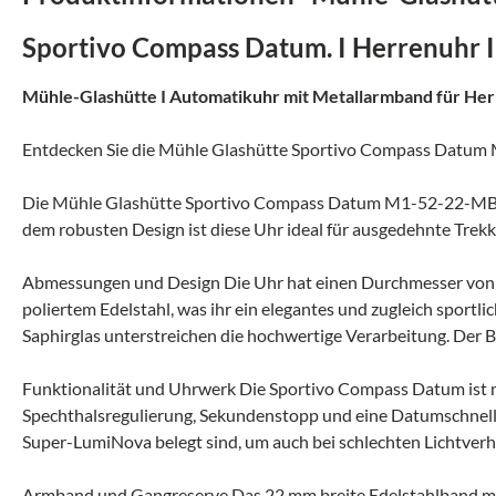
Sportivo Compass Datum. I Herrenuhr
Mühle-Glashütte I Automatikuhr mit Metallarmband für He
Entdecken Sie die Mühle Glashütte Sportivo Compass Datu
Die Mühle Glashütte Sportivo Compass Datum M1-52-22-MB ist
dem robusten Design ist diese Uhr ideal für ausgedehnte Trekk
Abmessungen und Design Die Uhr hat einen Durchmesser von 
poliertem Edelstahl, was ihr ein elegantes und zugleich sport
Saphirglas unterstreichen die hochwertige Verarbeitung. Der B
Funktionalität und Uhrwerk Die Sportivo Compass Datum ist 
Spechthalsregulierung, Sekundenstopp und eine Datumschnellkor
Super-LumiNova belegt sind, um auch bei schlechten Lichtverhä
Armband und Gangreserve Das 22 mm breite Edelstahlband mit F