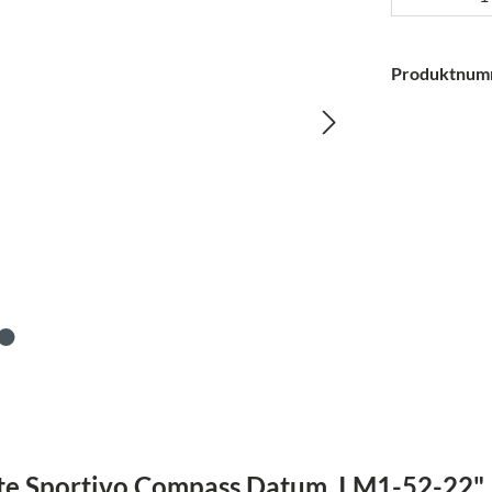
Produktnum
te Sportivo Compass Datum. I M1-52-22"