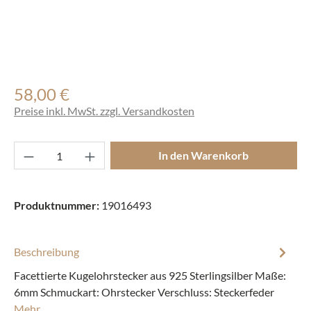
58,00 €
Regulärer Preis:
Preise inkl. MwSt. zzgl. Versandkosten
Produkt Anzahl: Gib den gewünschten Wert ei
In den Warenkorb
Produktnummer:
19016493
Beschreibung
Facettierte Kugelohrstecker aus 925 Sterlingsilber Maße:
6mm Schmuckart: Ohrstecker Verschluss: Steckerfeder
Mehr