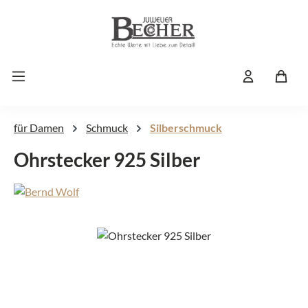
Zum Hauptinhalt springen
für Damen
Schmuck
Silberschmuck
Ohrstecker 925 Silber
Bildergalerie überspringen