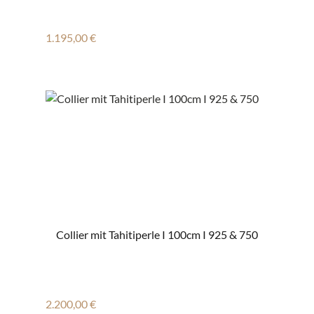
Regulärer Preis:
1.195,00 €
Collier mit Tahitiperle I 100cm I 925 & 750
Regulärer Preis:
2.200,00 €