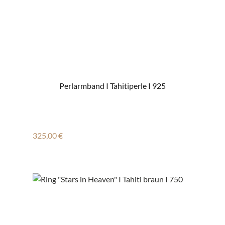
Perlarmband I Tahitiperle I 925
Regulärer Preis:
325,00 €