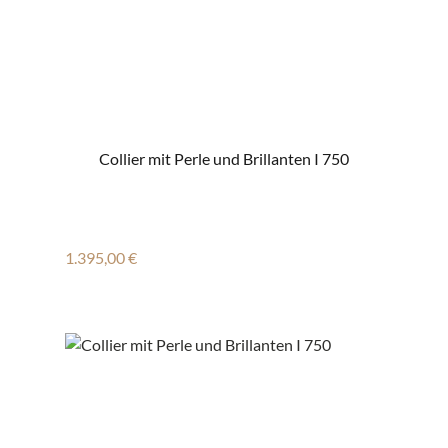
Collier mit Perle und Brillanten I 750
Regulärer Preis:
1.395,00 €