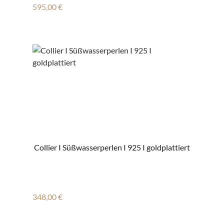
Regulärer Preis:
595,00 €
Collier I Süßwasserperlen I 925 I goldplattiert
Regulärer Preis:
348,00 €