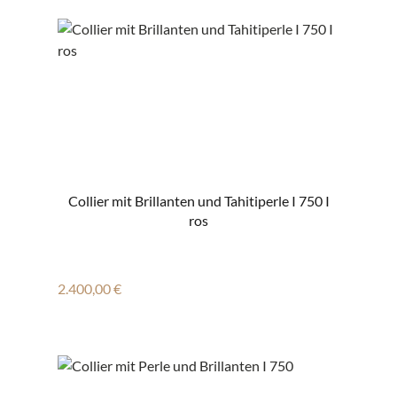
Collier mit Brillanten und Tahitiperle I 750 I
ros
Regulärer Preis:
2.400,00 €