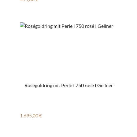
Roségoldring mit Perle I 750 rosé I Gellner
Regulärer Preis:
1.695,00 €