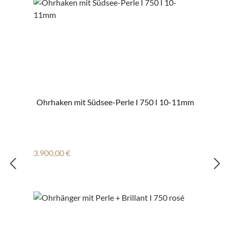
Ohrhaken mit Südsee-Perle I 750 I 10-11mm
Regulärer Preis:
3.900,00 €