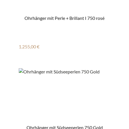
Ohrhänger mit Perle + Brillant I 750 rosé
Regulärer Preis:
1.255,00 €
Ohrhänger mit Südseeperlen 750 Gold