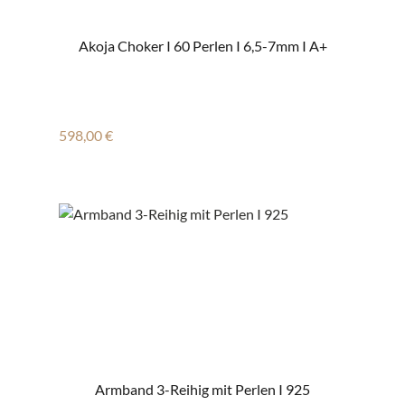
Akoja Choker I 60 Perlen I 6,5-7mm I A+
Regulärer Preis:
598,00 €
Armband 3-Reihig mit Perlen I 925