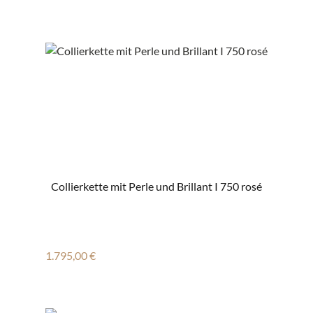
Collierkette mit Perle und Brillant I 750 rosé
Regulärer Preis:
1.795,00 €