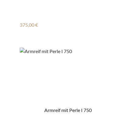
Regulärer Preis:
375,00 €
Armreif mit Perle I 750