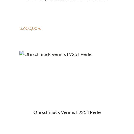
Regulärer Preis:
3.600,00 €
Ohrschmuck Verinis I 925 I Perle