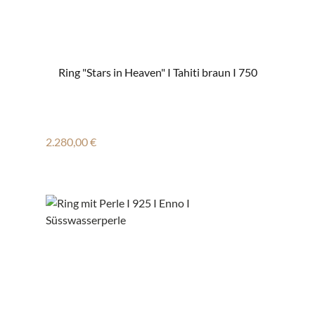
Ring "Stars in Heaven" I Tahiti braun I 750
Regulärer Preis:
2.280,00 €