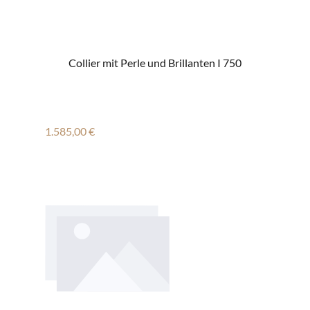
Collier mit Perle und Brillanten I 750
Regulärer Preis:
1.585,00 €