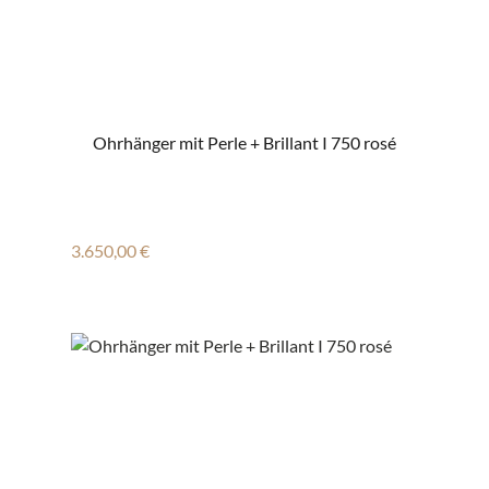
Ohrhänger mit Perle + Brillant I 750 rosé
Regulärer Preis:
3.650,00 €