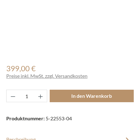
399,00 €
Regulärer Preis:
Preise inkl. MwSt. zzgl. Versandkosten
Produkt Anzahl: Gib den gewünschten Wert ei
In den Warenkorb
Produktnummer:
5-22553-04
Beschreibung