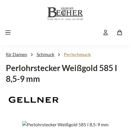
Zum Hauptinhalt springen
für Damen
Schmuck
Perlschmuck
Perlohrstecker Weißgold 585 I
8,5-9 mm
Bildergalerie überspringen