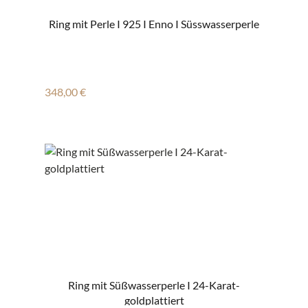
Ring mit Perle I 925 I Enno I Süsswasserperle
Regulärer Preis:
348,00 €
Ring mit Süßwasserperle I 24-Karat-
goldplattiert