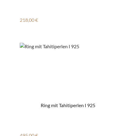
Regulärer Preis:
218,00 €
Ring mit Tahitiperlen I 925
Regulärer Preis:
495,00 €