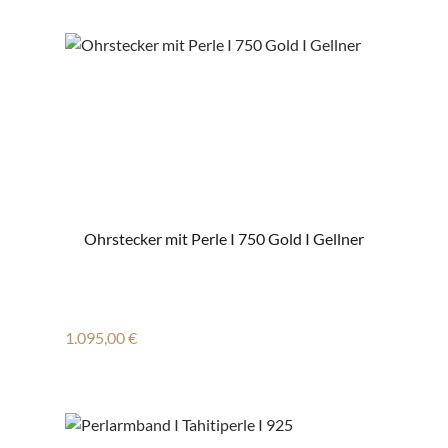
Ohrstecker mit Perle I 750 Gold I Gellner
Regulärer Preis:
1.095,00 €