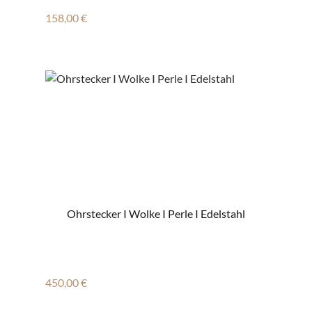
Regulärer Preis:
158,00 €
Ohrstecker I Wolke I Perle I Edelstahl
Regulärer Preis:
450,00 €