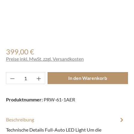
399,00 €
Regulärer Preis:
Preise inkl. MwSt. zzgl. Versandkosten
Produkt Anzahl: Gib den gewünschten Wert ei
In den Warenkorb
Produktnummer:
PRW-61-1AER
Beschreibung
Technische Details Full-Auto LED Light Um die