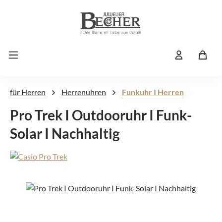
Zum Hauptinhalt springen
für Herren
Herrenuhren
Funkuhr I Herren
Pro Trek I Outdooruhr I Funk-
Solar I Nachhaltig
Bildergalerie überspringen