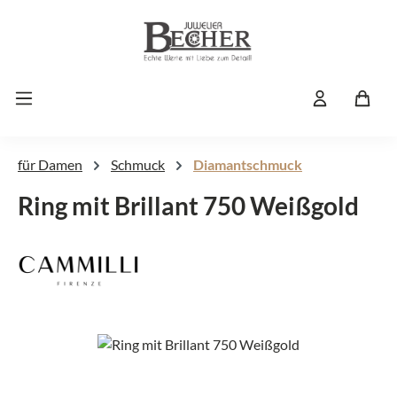
Zum Hauptinhalt springen
für Damen
Schmuck
Diamantschmuck
Ring mit Brillant 750 Weißgold
Bildergalerie überspringen