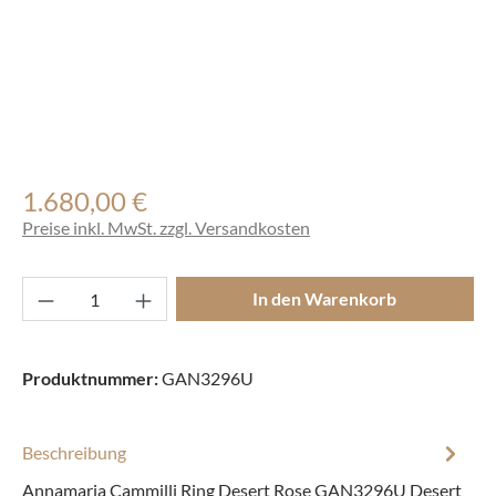
1.680,00 €
Regulärer Preis:
Preise inkl. MwSt. zzgl. Versandkosten
Produkt Anzahl: Gib den gewünschten Wert ei
In den Warenkorb
Produktnummer:
GAN3296U
Beschreibung
Annamaria Cammilli Ring Desert Rose GAN3296U Desert