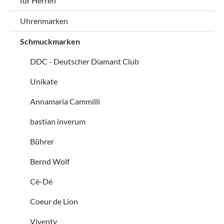
für Herren
Uhrenmarken
Schmuckmarken
DDC - Deutscher Diamant Club
Unikate
Annamaria Cammilli
bastian inverum
Bührer
Bernd Wolf
Cé-Dé
Coeur de Lion
Viventy