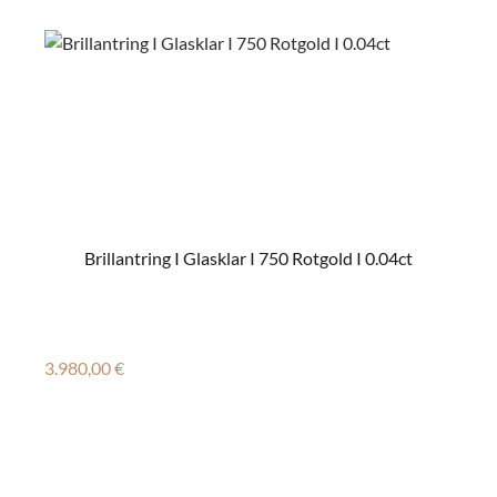
Brillantring I Glasklar I 750 Rotgold I 0.04ct
Regulärer Preis:
3.980,00 €