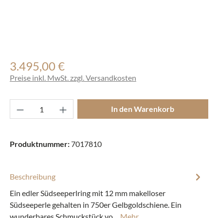
3.495,00 €
Regulärer Preis:
Preise inkl. MwSt. zzgl. Versandkosten
Produkt Anzahl: Gib den gewünschten Wert ei
In den Warenkorb
Produktnummer:
7017810
Beschreibung
Ein edler Südseeperlring mit 12 mm makelloser
Südseeperle gehalten in 750er Gelbgoldschiene. Ein
wunderbares Schmuckstück vo…
Mehr