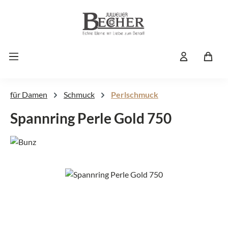
Zum Hauptinhalt springen
für Damen
Schmuck
Perlschmuck
Spannring Perle Gold 750
Bildergalerie überspringen