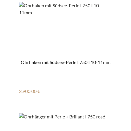
Ohrhaken mit Südsee-Perle I 750 I 10-11mm
Regulärer Preis:
3.900,00 €