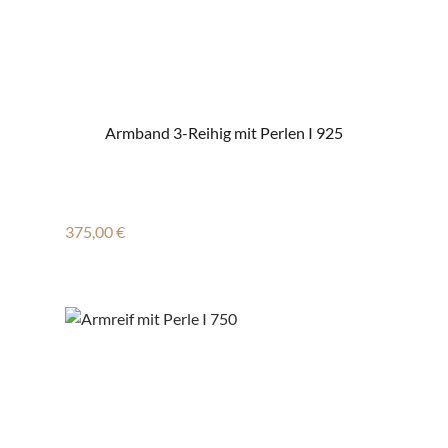
Armband 3-Reihig mit Perlen I 925
Regulärer Preis:
375,00 €