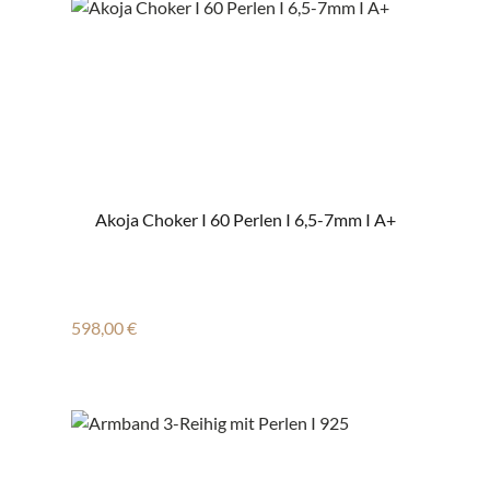
Akoja Choker I 60 Perlen I 6,5-7mm I A+
Regulärer Preis:
598,00 €