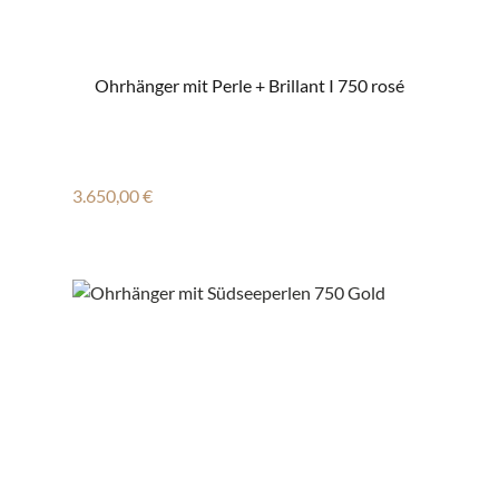
Ohrhänger mit Perle + Brillant I 750 rosé
Regulärer Preis:
3.650,00 €