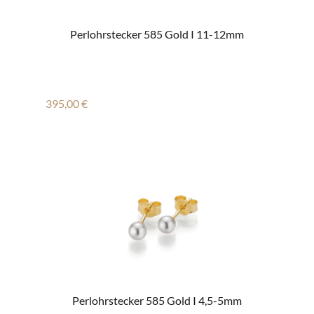
Perlohrstecker 585 Gold I 11-12mm
Regulärer Preis:
395,00 €
Perlohrstecker 585 Gold I 4,5-5mm