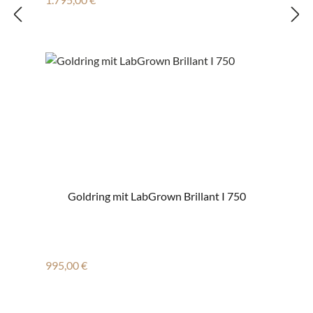
Goldring mit LabGrown Brillant I 750
Regulärer Preis:
995,00 €