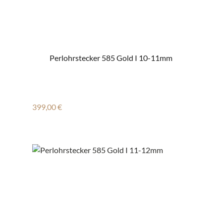
Perlohrstecker 585 Gold I 10-11mm
Regulärer Preis:
399,00 €