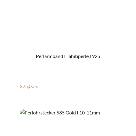
Perlarmband I Tahitiperle I 925
Regulärer Preis:
325,00 €