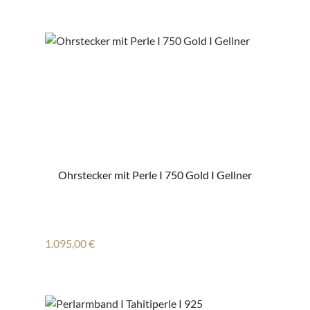
Ohrstecker mit Perle I 750 Gold I Gellner
Regulärer Preis:
1.095,00 €