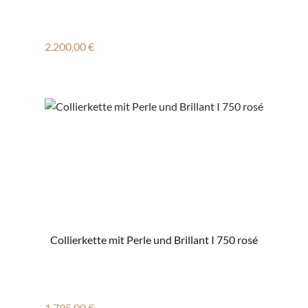
Regulärer Preis:
2.200,00 €
Collierkette mit Perle und Brillant I 750 rosé
Regulärer Preis:
1.795,00 €