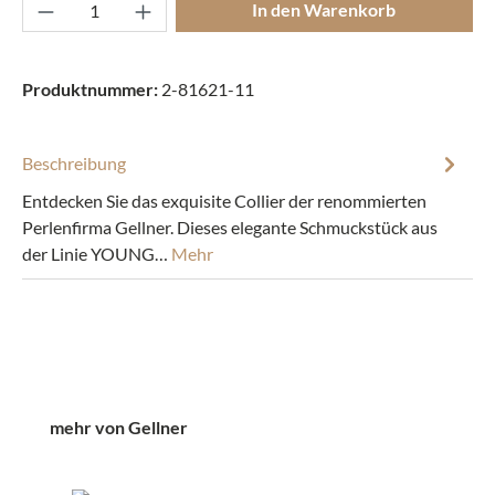
Produkt Anzahl: Gib den gewünschten Wert ei
In den Warenkorb
Produktnummer:
2-81621-11
Beschreibung
Entdecken Sie das exquisite Collier der renommierten
Perlenfirma Gellner. Dieses elegante Schmuckstück aus
der Linie YOUNG…
Mehr
Produktgalerie überspringen
mehr von Gellner