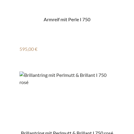
Armreif mit Perle I 750
Regulärer Preis:
595,00 €
Brillantring mit Perlmutt & Brillant I 750 rosé