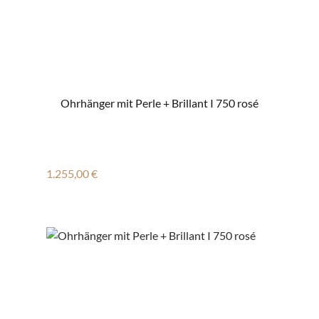
Ohrhänger mit Perle + Brillant I 750 rosé
Regulärer Preis:
1.255,00 €