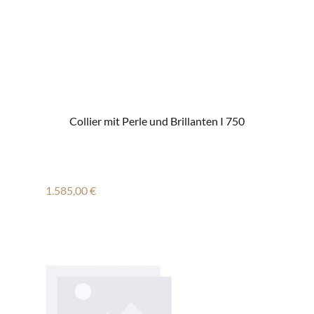
Collier mit Perle und Brillanten I 750
Regulärer Preis:
1.585,00 €