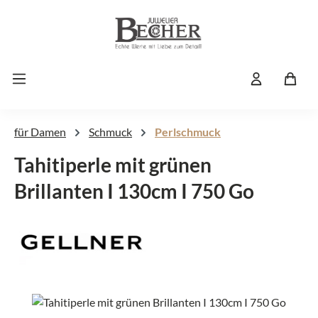
Zum Hauptinhalt springen
für Damen
Schmuck
Perlschmuck
Tahitiperle mit grünen
Brillanten I 130cm I 750 Go
Bildergalerie überspringen