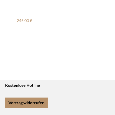
Regulärer Preis:
245,00 €
Kostenlose Hotline
Vertrag widerrufen