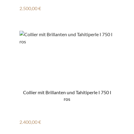
Regulärer Preis:
2.500,00 €
Collier mit Brillanten und Tahitiperle I 750 I
ros
Regulärer Preis:
2.400,00 €