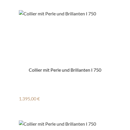
Collier mit Perle und Brillanten I 750
Regulärer Preis:
1.395,00 €