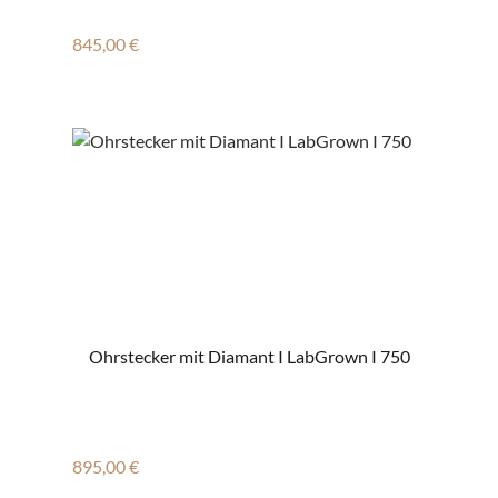
Regulärer Preis:
845,00 €
Ohrstecker mit Diamant I LabGrown I 750
Regulärer Preis:
895,00 €