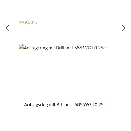
Regulärer Preis:
999,00 €
Antragsring mit Brillant I 585 WG I 0.25ct