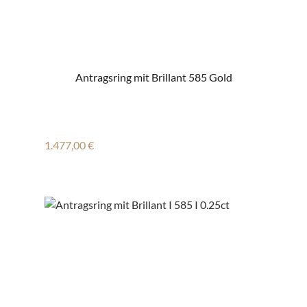
Antragsring mit Brillant 585 Gold
Regulärer Preis:
1.477,00 €