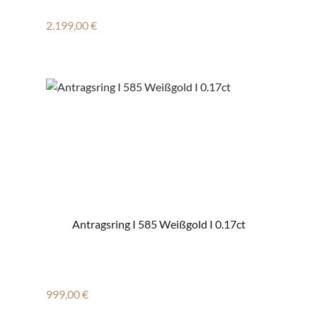
Regulärer Preis:
2.199,00 €
Antragsring I 585 Weißgold I 0.17ct
Regulärer Preis:
999,00 €