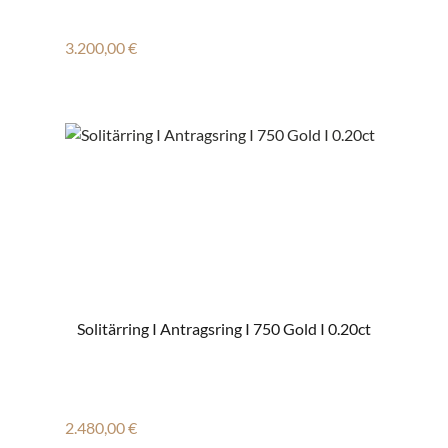
Regulärer Preis:
3.200,00 €
Solitärring I Antragsring I 750 Gold I 0.20ct
Regulärer Preis:
2.480,00 €