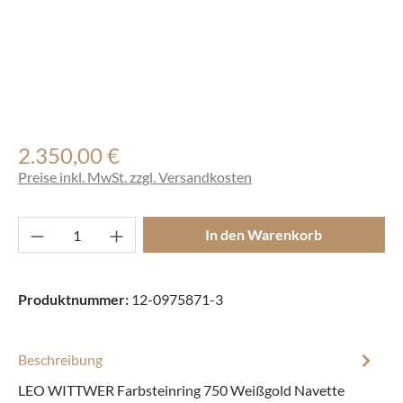
2.350,00 €
Regulärer Preis:
Preise inkl. MwSt. zzgl. Versandkosten
Produkt Anzahl: Gib den gewünschten Wert ei
In den Warenkorb
Produktnummer:
12-0975871-3
Beschreibung
LEO WITTWER Farbsteinring 750 Weißgold Navette