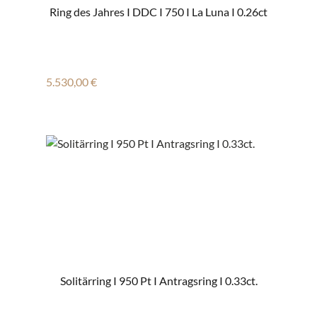
Ring des Jahres I DDC I 750 I La Luna I 0.26ct
Regulärer Preis:
5.530,00 €
Solitärring I 950 Pt I Antragsring I 0.33ct.