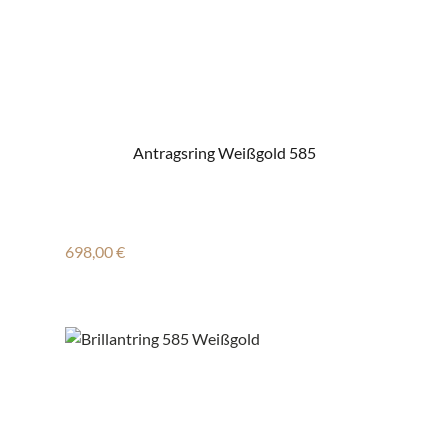
Antragsring Weißgold 585
Regulärer Preis:
698,00 €