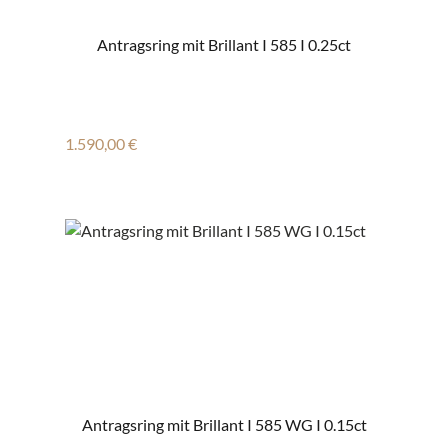
Antragsring mit Brillant I 585 I 0.25ct
Regulärer Preis:
1.590,00 €
Antragsring mit Brillant I 585 WG I 0.15ct