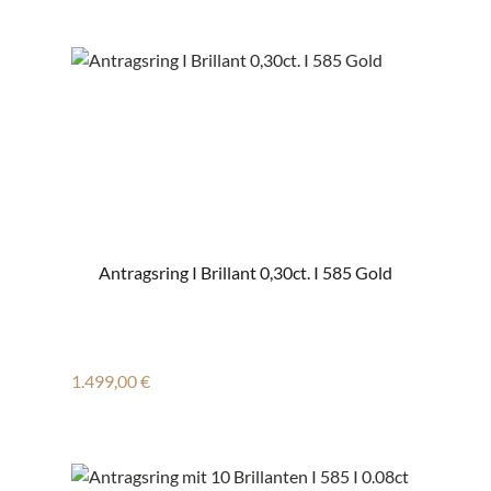
Antragsring I Brillant 0,30ct. I 585 Gold
Regulärer Preis:
1.499,00 €