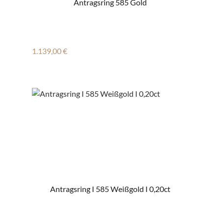
Antragsring 585 Gold
Regulärer Preis:
1.139,00 €
Antragsring I 585 Weißgold I 0,20ct