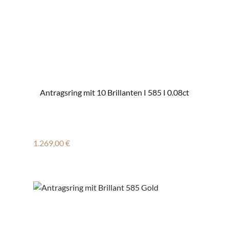
Antragsring mit 10 Brillanten I 585 I 0.08ct
Regulärer Preis:
1.269,00 €