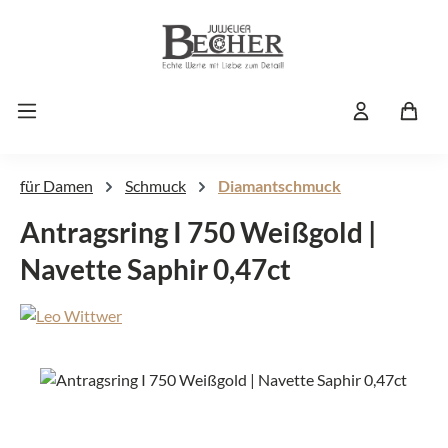
Zum Hauptinhalt springen
für Damen
Schmuck
Diamantschmuck
Antragsring I 750 Weißgold |
Navette Saphir 0,47ct
Bildergalerie überspringen