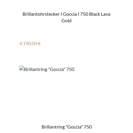
Brillantohrstecker I Goccia I 750 Black Lava
Gold
Regulärer Preis:
4.190,00 €
Brillantring "Goccia" 750