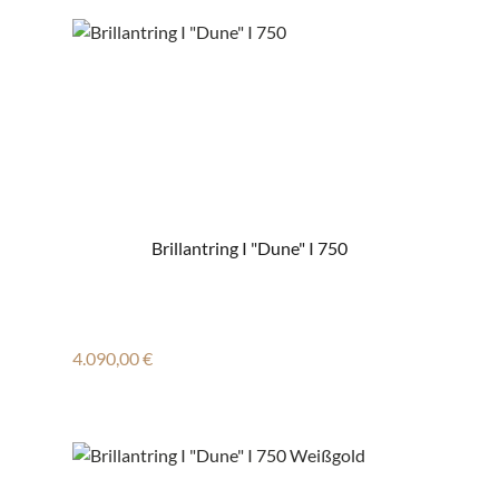
Brillantring I "Dune" I 750
Regulärer Preis:
4.090,00 €