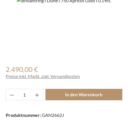
Bildergalerie überspringen
2.490,00 €
Regulärer Preis:
Preise inkl. MwSt. zzgl. Versandkosten
Produkt Anzahl: Gib den gewünschten Wert ei
In den Warenkorb
Produktnummer:
GAN2662J