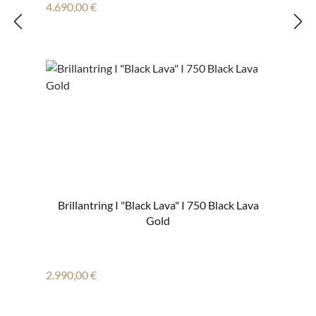
Regulärer Preis:
4.690,00 €
Brillantring I "Black Lava" I 750 Black Lava
Gold
Regulärer Preis:
2.990,00 €