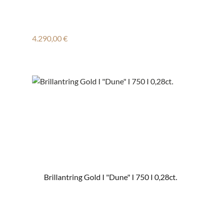
Regulärer Preis:
4.290,00 €
Brillantring Gold I "Dune" I 750 I 0,28ct.