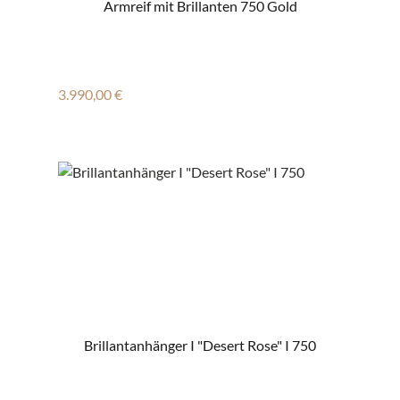
Armreif mit Brillanten 750 Gold
Regulärer Preis:
3.990,00 €
Brillantanhänger I "Desert Rose" I 750