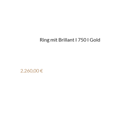
Ring mit Brillant I 750 I Gold
Regulärer Preis:
2.260,00 €