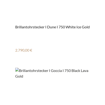
Brillantohrstecker I Dune I 750 White Ice Gold
Regulärer Preis:
2.790,00 €