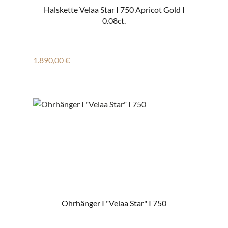
Halskette Velaa Star I 750 Apricot Gold I
0.08ct.
Regulärer Preis:
1.890,00 €
Ohrhänger I "Velaa Star" I 750