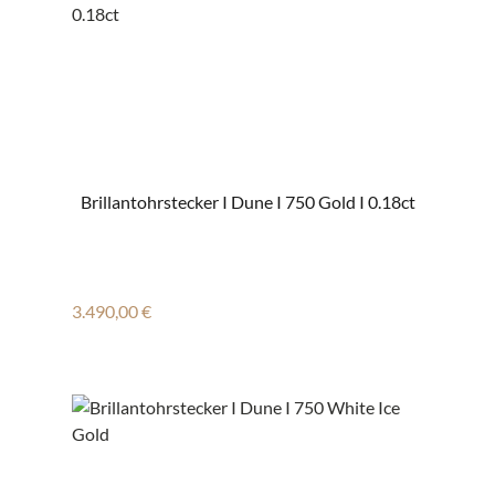
Brillantohrstecker I Dune I 750 Gold I 0.18ct
Regulärer Preis:
3.490,00 €