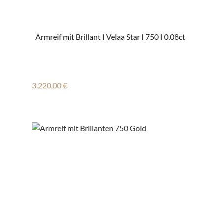
Armreif mit Brillant I Velaa Star I 750 I 0.08ct
Regulärer Preis:
3.220,00 €