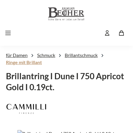
Zum Hauptinhalt springen
für Damen
Schmuck
Brillantschmuck
Ringe mit Brillant
Brillantring I Dune I 750 Apricot
Gold I 0.19ct.