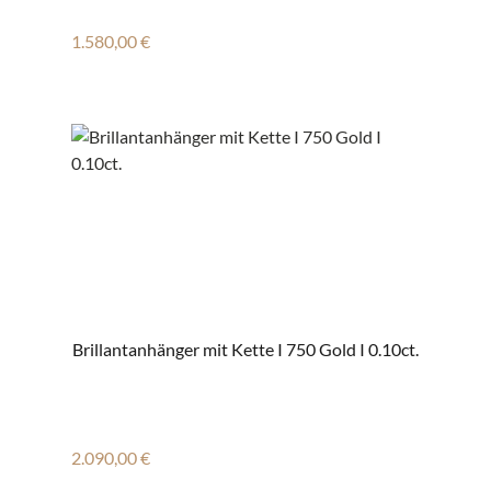
Regulärer Preis:
1.580,00 €
Brillantanhänger mit Kette I 750 Gold I 0.10ct.
Regulärer Preis:
2.090,00 €