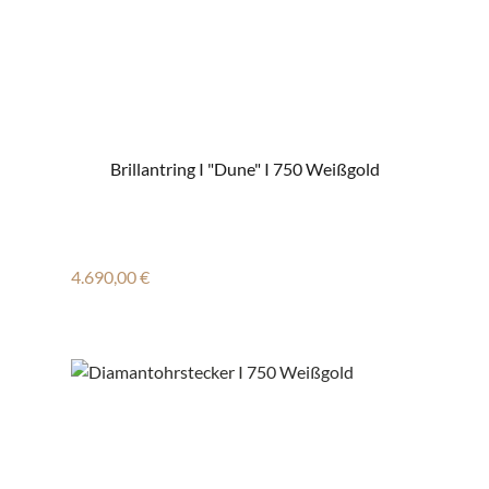
Brillantring I "Dune" I 750 Weißgold
Regulärer Preis:
4.690,00 €