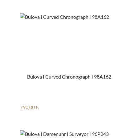
Bulova I Curved Chronograph I 98A162
Regulärer Preis:
790,00 €