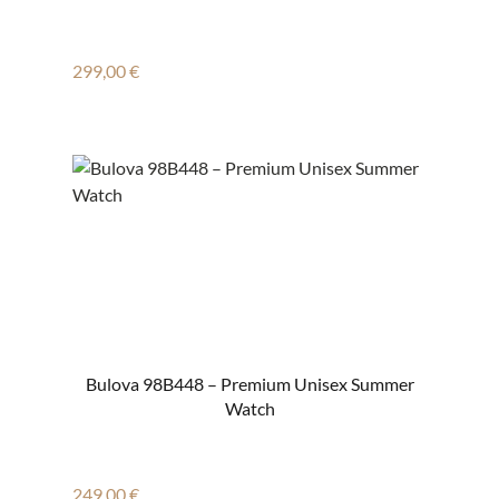
Regulärer Preis:
299,00 €
Bulova 98B448 – Premium Unisex Summer
Watch
Regulärer Preis:
249,00 €