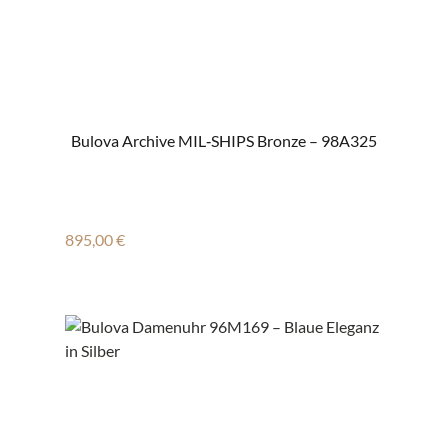
Bulova Archive MIL‑SHIPS Bronze – 98A325
Regulärer Preis:
895,00 €