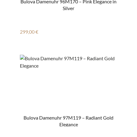
Bulova Damenuhr 96M170 – Pink Elegance in
Silver
Regulärer Preis:
299,00 €
Bulova Damenuhr 97M119 – Radiant Gold
Elegance