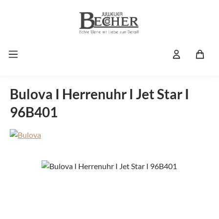
Zum Hauptinhalt springen
Bulova I Herrenuhr I Jet Star I
96B401
Bildergalerie überspringen