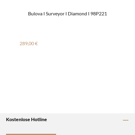
Bulova I Surveyor I Diamond I 98P221
Regulärer Preis:
289,00 €
Kostenlose Hotline