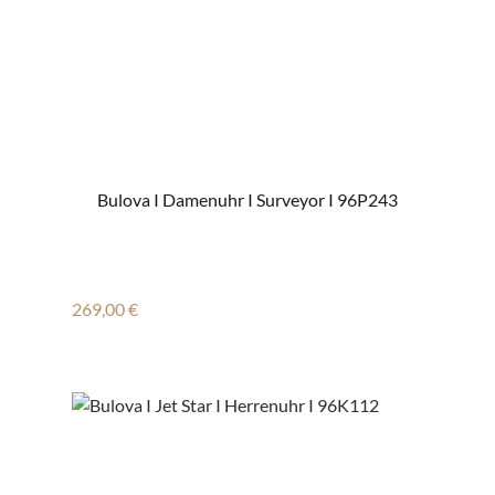
Bulova I Damenuhr I Surveyor I 96P243
Regulärer Preis:
269,00 €