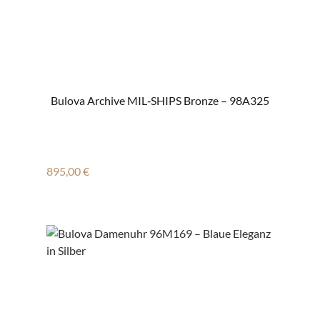
Bulova Archive MIL‑SHIPS Bronze – 98A325
Regulärer Preis:
895,00 €