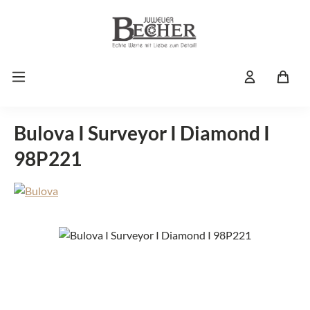
Zum Hauptinhalt springen
Bulova I Surveyor I Diamond I
98P221
Bildergalerie überspringen