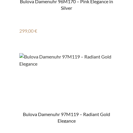
Bulova Damenuhr 96M170 – Pink Elegance in
Silver
Regulärer Preis:
299,00 €
Bulova Damenuhr 97M119 – Radiant Gold
Elegance