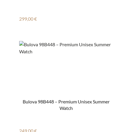
Regulärer Preis:
299,00 €
Bulova 98B448 – Premium Unisex Summer
Watch
Regulärer Preis:
249,00 €