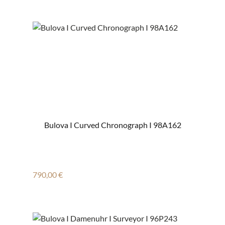
Bulova I Curved Chronograph I 98A162
Regulärer Preis:
790,00 €