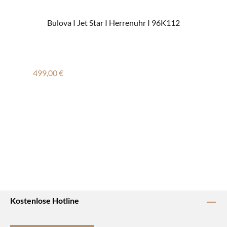
Bulova I Jet Star I Herrenuhr I 96K112
Regulärer Preis:
499,00 €
Kostenlose Hotline