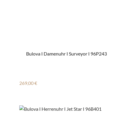
Bulova I Damenuhr I Surveyor I 96P243
Regulärer Preis:
269,00 €