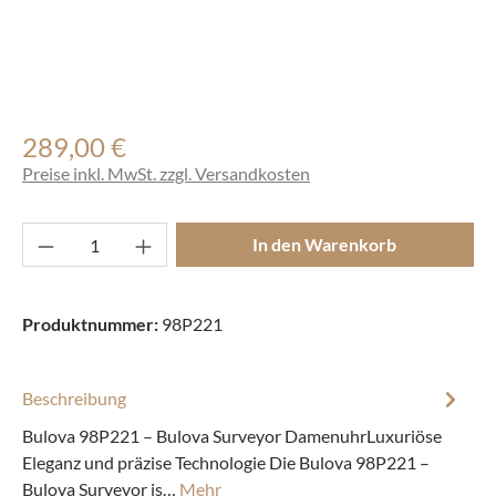
289,00 €
Regulärer Preis:
Preise inkl. MwSt. zzgl. Versandkosten
Produkt Anzahl: Gib den gewünschten Wert ei
In den Warenkorb
Produktnummer:
98P221
Beschreibung
Bulova 98P221 – Bulova Surveyor DamenuhrLuxuriöse
Eleganz und präzise Technologie Die Bulova 98P221 –
Bulova Surveyor is…
Mehr